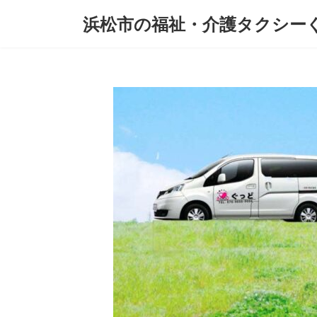
コ
ナ
浜松市の福祉・介護タクシー
ン
ビ
テ
ゲ
ン
ー
ツ
シ
へ
ョ
ス
ン
キ
に
ッ
移
プ
動