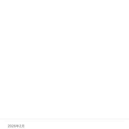
寒い！布団新調
日々の出来事
2023年11月18日
カテゴリー
ぐっどからお知らせ
ぐっどな出会い
日々の出来事
アーカイブ
2026年3月
2026年2月