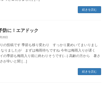
続きを読む
予防に！エアドック
6月20日
りの投稿です 季節も移り変わり すっかり夏めいてまいりまし
くなりましたが まずは梅雨待ちですね 今年は梅雨入りが遅く
イの季節も梅雨入り前に終わりそうです(-.-) 高齢の方から 暑さ
さが辛いと聞 […]
続きを読む