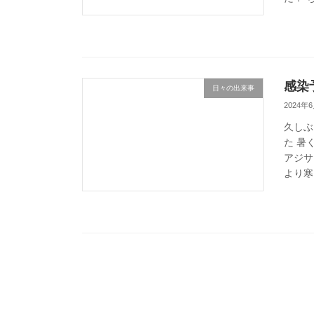
感染
日々の出来事
2024年
久しぶ
た 暑
アジサ
より寒