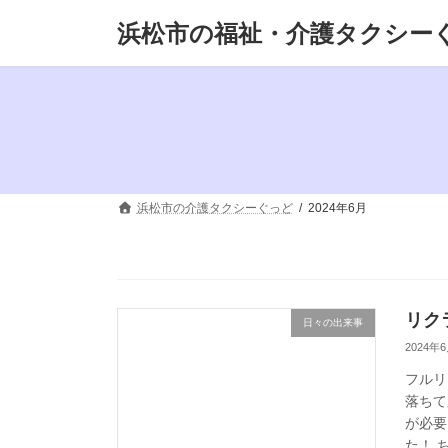
コ
ナ
浜松市の福祉・介護タクシー
ン
ビ
テ
ゲ
ン
ー
ツ
シ
へ
ョ
ス
ン
キ
に
ッ
移
プ
動
浜松市の介護タクシーぐっど
2024年6月
リク
日々の出来事
2024年
フルリ
落ちて
が必要
た！ 