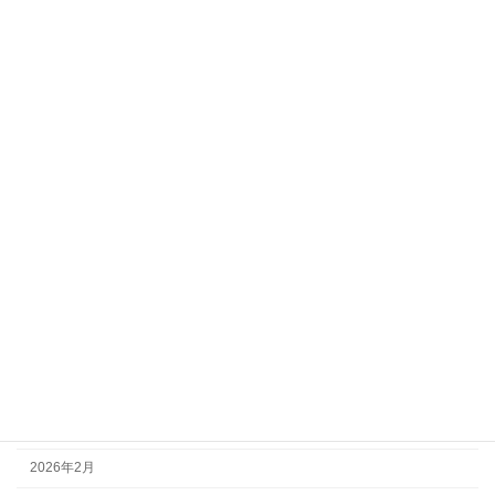
寒い！布団新調
日々の出来事
2023年11月18日
カテゴリー
ぐっどからお知らせ
ぐっどな出会い
日々の出来事
アーカイブ
2026年3月
2026年2月